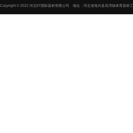
Copyright © 2022 河北97国际器材有限公司 地址：河北省海兴县高湾镇体育器材工业园