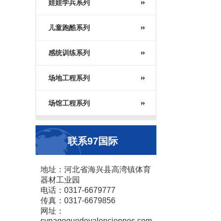
娃娃学兵系列
儿童跑酷系列
感统训练系列
场地工程系列
场馆工程系列
联系97国际
地址：河北省海兴县高湾镇体育
器材工业园
电话：0317-6679777
传真：0317-6679856
网址：
synagoguedevalenciennes.com