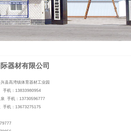
国际器材有限公司
海兴县高湾镇体育器材工业园
手机：13833980954
 手机：13730596777
手机：13673275175
79777