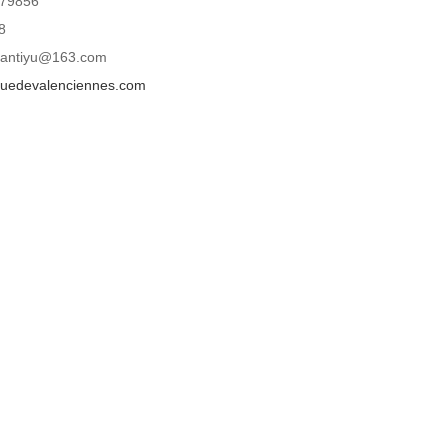
79856
8
ntiyu@163.com
uedevalenciennes.com