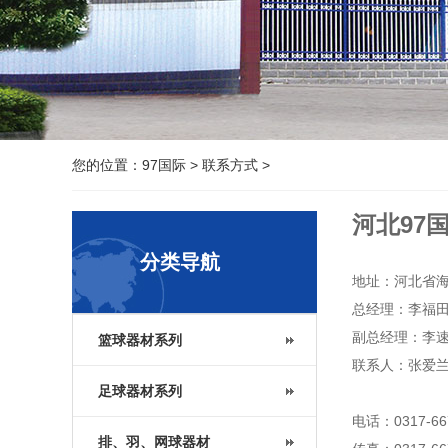
您的位置：
97国际
>
联系方式
>
河北97
分类导航
地址：河北省
总经理：李福田 
副总经理：李速泉
篮球器材系列
联系人：张爱兰 
足球器材系列
电话：0317-66
排、羽、网球器材