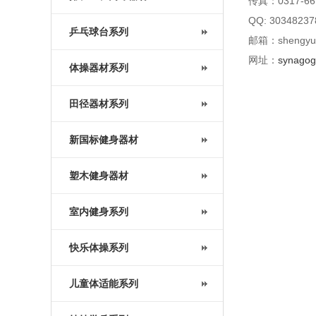
传真：0317-66
QQ: 30348237
乒乓球台系列
邮箱：shengyua
网址：
synagog
体操器材系列
田径器材系列
新国标健身器材
塑木健身器材
室内健身系列
快乐体操系列
儿童体适能系列