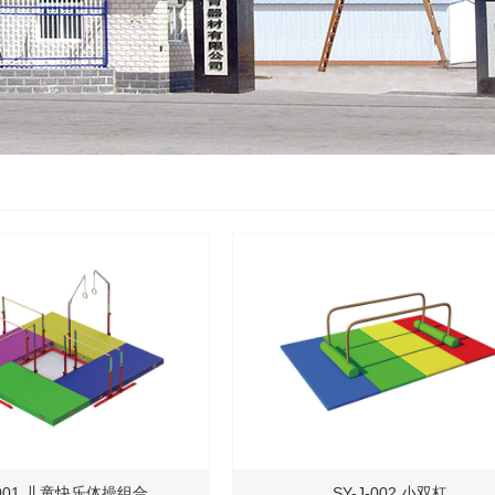
J-001 儿童快乐体操组合
SY-J-002 小双杠