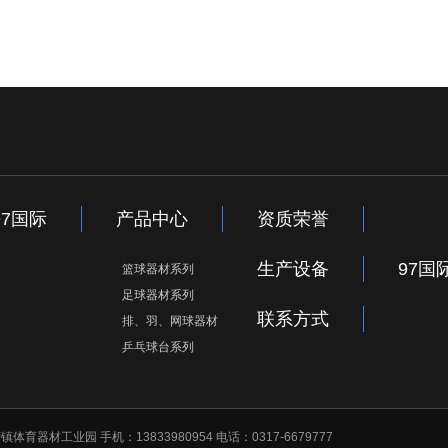
97国际
产品中心
资质荣誉
生产设备
97国
篮球器材系列
足球器材系列
联系方式
排、羽、网球器材
乒乓球台系列
镇体育器材工业园 手机：13833980954 电话：0317-6679777