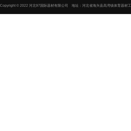
Copyright © 2022 河北97国际器材有限公司 地址：河北省海兴县高湾镇体育器材工业园