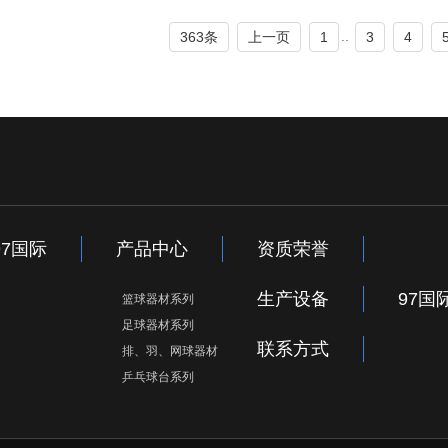
..
363条
上一页
1
3
4
97国际
产品中心
资质荣誉
生产设备
97国
篮球器材系列
足球器材系列
联系方式
排、羽、网球器材
乒乓球台系列