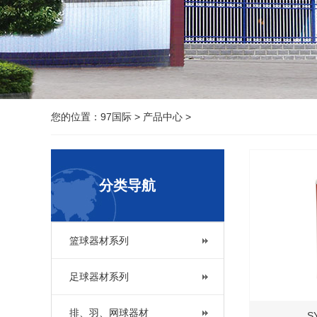
您的位置：
97国际
>
产品中心
>
分类导航
篮球器材系列
足球器材系列
排、羽、网球器材
S