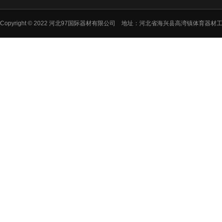
Copyright © 2022 河北97国际器材有限公司 地址：河北省海兴县高湾镇体育器材工业园