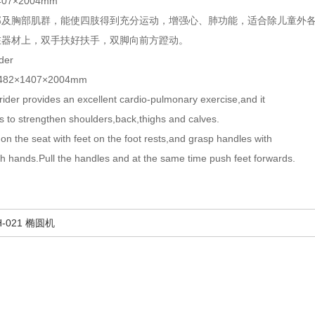
07×2004mm
部及胸部肌群，能使四肢得到充分运动，增强心、肺功能，适合除儿童外
在器材上，双手扶好扶手，双脚向前方蹬动。
der
:1482×1407×2004mm
rider provides an excellent cardio-pulmonary exercise,and it
engthen shoulders,back,thighs and calves.
t on the seat with feet on the foot rests,and grasp handles with
ull the handles and at the same time push feet forwards.
-021 椭圆机